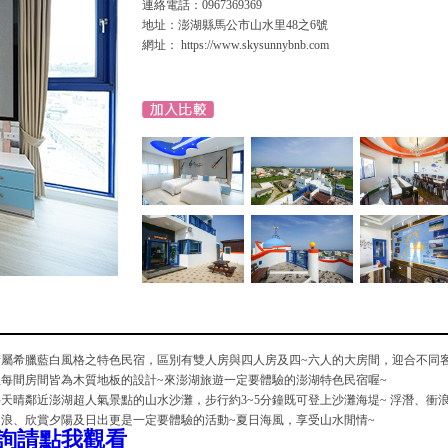
連絡電話：0967369369
地址：澎湖縣馬公市山水里48之6號
網址： https://www.skysunnybnb.com
晴屬希臘藍白風格之特色民宿，區別有雙人房與四人房及四~六人的大房間，迎合不同
每間房間皆為木質地板的設計~來澎湖旅遊一定要體驗的澎湖特色民宿喔~
天晴鄰近澎湖超人氣景點的山水沙灘，步行約3~5分鐘既可登上沙灘海堤~ 浮潛、衝
浪、欣賞夕陽及日出更是一定要體驗的活動~夏日海風，享受山水閒情~
詢請點我觀看