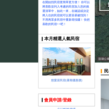
在開始找民宿更簡單更方便！ 你可以
將喜歡並列入考慮的民宿加入您的挑
選清單中，如此一來，在確認或決定
將入住的民宿就可以更容易被找到！
不用再眾多民宿中重新尋找囉！ 快把
喜歡的民宿++吧！
本月精選人氣民宿
澎湖公
民
慈愛居民宿(暑期優惠價)
會員申請/登錄