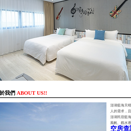
於我們
ABOUT US!!
澎湖藍海天
人的需求，且
澎湖民宿藍海
風帆、戲水逐
空房查