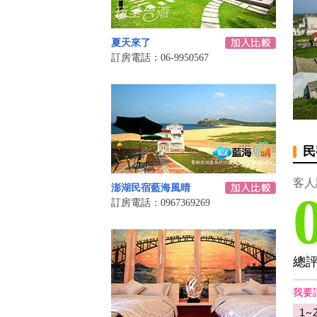
夏天來了
訂房電話：06-9950567
民
客人
澎湖民宿藍海風晴
訂房電話：0967369269
總
我要