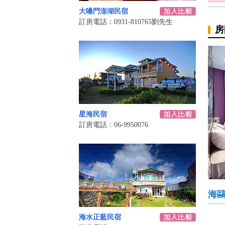
大嗓門澎湖民宿
訂房電話：0931-810765劉先生
房
星海民宿
訂房電話：06-9950076
海鷗
海水正藍民宿