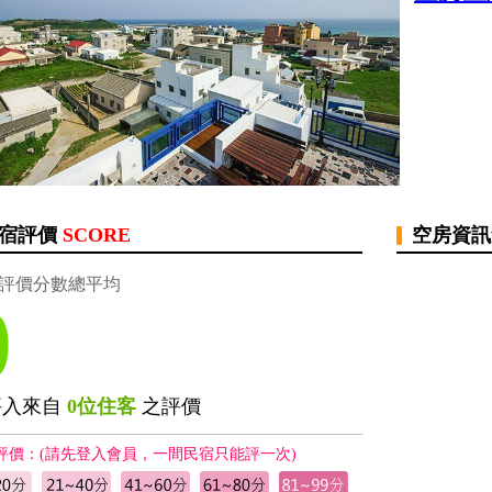
宿評價
SCORE
空房資
評價分數總平均
0
評入來自
0位住客
之評價
評價：(請先登入會員，一間民宿只能評一次)