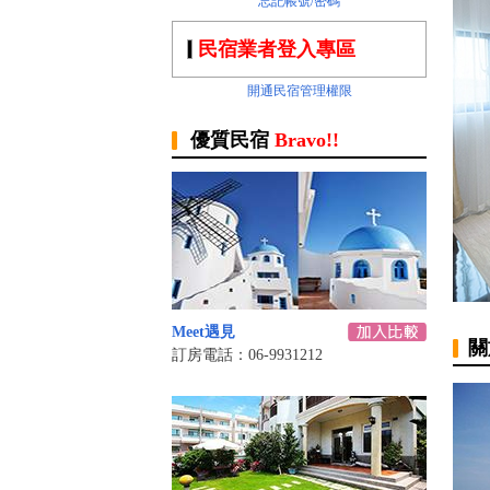
忘記帳號/密碼
民宿業者登入專區
開通民宿管理權限
優質民宿
Bravo!!
Meet遇見
關
訂房電話：06-9931212