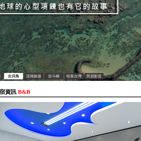
車
吉貝島
澎湖旅遊
目斗嶼
哇靠台灣
民宿影音
宿資訊
B&B