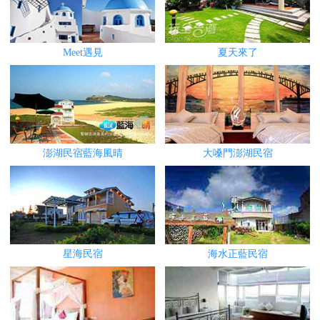
Meet遇見
夏天來了
澎湖民宿藍海風晴
大嗓門澎湖民宿
星海民宿
海水正藍民宿