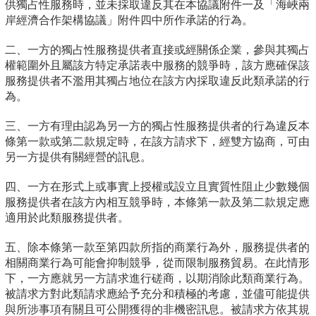
供獨占性服務時，並未採取違反其在本協議附件一及「海峽兩
岸經濟合作架構協議」附件四中所作承諾的行為。
二、一方的獨占性服務提供者直接或經關係企業，參與其獨占
權範圍外且屬該方特定承諾表中服務的競爭時，該方應確保該
服務提供者不濫用其獨占地位在該方內採取違反此類承諾的行
為。
三、一方有理由認為另一方的獨占性服務提供者的行為違反本
條第一款或第二款規定時，在該方請求下，經雙方協商，可由
另一方提供有關經營的訊息。
四、一方在形式上或事實上授權或設立且實質性阻止少數幾個
服務提供者在該方內相互競爭時，本條第一款及第二款規定應
適用於此類服務提供者。
五、除本條第一款至第四款所指的商業行為外，服務提供者的
相關商業行為可能會抑制競爭，從而限制服務貿易。在此情形
下，一方應就另一方請求進行磋商，以期消除此類商業行為。
被請求方對此類請求應給予充分和積極的考慮，並儘可能提供
與所涉事項有關且可公開獲得的非機密訊息。被請求方依其規