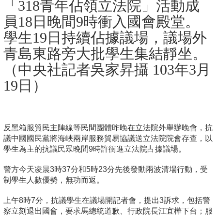
「318青年佔領立法院」活動成
員18日晚間9時衝入國會殿堂。
學生19日持續佔據議場，議場外
青島東路旁大批學生集結靜坐。
（中央社記者吳家昇攝 103年3月
19日）
反黑箱服貿民主陣線等民間團體昨晚在立法院外舉辦晚會，抗
議中國國民黨將海峽兩岸服務貿易協議送立法院院會存查，以
學生為主的抗議民眾晚間9時許衝進立法院占據議場。
警方今天凌晨3時37分和5時23分先後發動兩波清場行動，受
制學生人數優勢，無功而返。
上午8時7分，抗議學生在議場開記者會，提出3訴求，包括警
察立刻退出國會，要求馬總統道歉、行政院長江宜樺下台；服