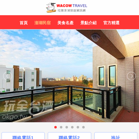
首頁
澎湖民宿
美食名產
景點介紹
官方精選
聯絡電話1
聯絡電話2
地址