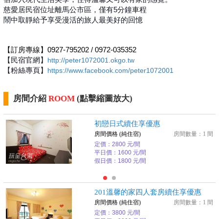
慈愛居民宿位址離馬公市區，僅有5分鐘車程
鬧中取靜給予享受漫活的旅人最美好的回憶
【訂房專線】0927-795202 / 0972-035352
【民宿官網】
http://peter1072001.okgo.tw
【粉絲專頁】
https://www.facebook.com/peter1072001
房間介紹
ROOM
(點擊縮圖放大)
初戀日式續住享優惠
房間價格 (純住宿)
房間數量：1 間
定價：2800 元/間
平日價：1600 元/間
假日價：1800 元/間
201溫馨的家四人套房續住享優惠
房間價格 (純住宿)
房間數量：1 間
定價：3800 元/間