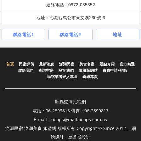
連絡電話：0972-035352
地址：澎湖縣馬公市東文澳260號-6
聯絡電話1
聯絡電話2
地址
首頁
民宿評價
最新消息
澎湖民宿
美食名產
景點介紹
官方精選
聯絡我們
查詢空房
關於我們
電腦版網站
會員申請/登錄
民宿業者登入專區
紛絲專頁
哇靠澎湖民宿網
電話：06-2899813 傳真：06-2899813
E-mail：ooops@mail.ooops.com.tw
澎湖民宿 澎湖美食 旅遊網 版權所有 Copyright © Since 2012 。網
站設計：烏普斯設計