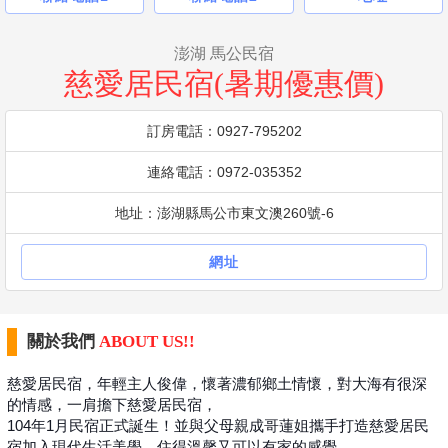
澎湖 馬公民宿
慈愛居民宿(暑期優惠價)
訂房電話：0927-795202
連絡電話：0972-035352
地址：澎湖縣馬公市東文澳260號-6
網址
關於我們
ABOUT US!!
慈愛居民宿，年輕主人俊偉，懷著濃郁鄉土情懷，對大海有很深
的情感，一肩擔下慈愛居民宿，
104年1月民宿正式誕生！並與父母親成哥蓮姐攜手打造慈愛居民
宿
加入現代生活美學，
住得溫馨又可以有家的感覺。