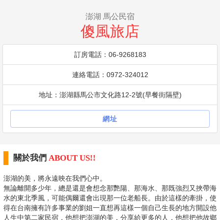
澎湖 馬公民宿
傻風旅店
訂房電話：06-9268183
連絡電話：0972-324012
地址：澎湖縣馬公市文化路12-2號(早餐街隔壁)
網址
關於我們
ABOUT US!!
澎湖的美，將永遠映在我們心中。
無論離開多少年，總是還是會想念那艷陽、那海水、那既強烈又挾帶海
水的東北季風，可能偶爾還會出現那一位老船長。由於這樣的牽掛，使
得在台南擁有許多事業的劉姐一直想再這樣一個自己生長的地方開設他
人生中第二家民宿，他想把澎湖的美，分享給更多的人，他想把他故鄉