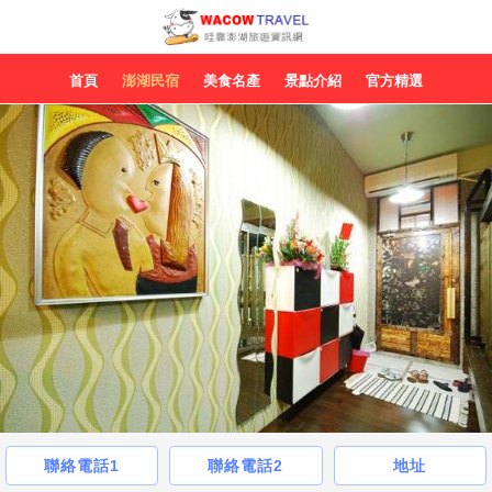
首頁
澎湖民宿
美食名產
景點介紹
官方精選
聯絡電話1
聯絡電話2
地址