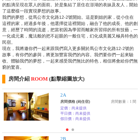
的點滴呈現在眾人的面前。於是集結了居住在澎湖的表妹及友人，開始
了這麼樣一段實現夢想的故事。
我們的夢想，從馬公市文化路12-2號開始。這是劉姐的家，從小住在
這裡的家，經過多年後，他選擇從這裡開始，融合了他的成長、他的創
意，經歷了時間的流逝，把當初因為學習而離家所習得的所有技藝，一
一化成元素，魔法般的把不起眼的一般住宅，幻化成美麗又極具特色的
民宿。
現在，我將邀你們一起來跟我們寫入更多關於馬公市文化路12-2號的
故事，有你們的參與，將更加豐富我們的內容。我們要你們一起來驗
收、體驗我們的夢想，一起來感受我們無比的特色，相信將會給你們無
窮的驚喜。
房間介紹
ROOM
(點擊縮圖放大)
2A
房間價格 (純住宿)
房間數量：1 間
定價：尚未提供
平日價：尚未提供
假日價：尚未提供
2B