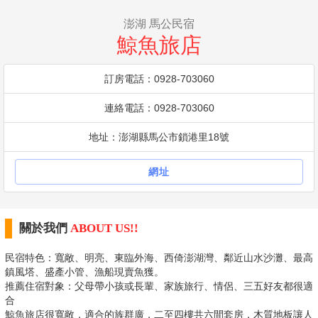
澎湖 馬公民宿
鯨魚旅店
訂房電話：0928-703060
連絡電話：0928-703060
地址：澎湖縣馬公市鎖港里18號
網址
關於我們
ABOUT US!!
民宿特色：寬敞、明亮、東臨外海、西倚澎湖灣、鄰近山水沙灘、最高
鎮風塔、盛產小管、漁船現賣魚獲。
推薦住宿對象：父母帶小孩或長輩、家族旅行、情侶、三五好友都很適
合
鯨魚旅店很寬敞，適合的族群廣，二至四樓共六間套房，木質地板讓人