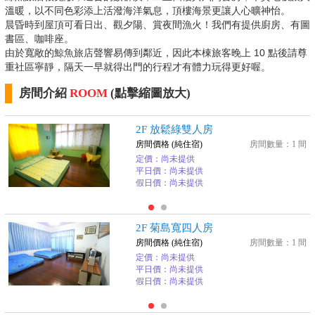
溫暖，以不同色彩添上活潑海洋氣息，頂樓海景更讓人心曠神怡。
晨昏時到屋頂可看日出、觀夕陽、賞夜間漁火！我們有提供廚房、有圖
書區、咖啡座。
由於寬敞的鯨魚旅店聲響易傳到鄰近，因此本棟旅客晚上 10 點後請尊
重社區寧靜，隔天一早就得出門的行程才有體力玩得更好喔。
房間介紹
ROOM
(點擊縮圖放大)
2F 放鬆綠雙人房
房間價格 (純住宿)
房間數量：1 間
定價：尚未提供
平日價：尚未提供
假日價：尚未提供
2F 菊島寬四人房
房間價格 (純住宿)
房間數量：1 間
定價：尚未提供
平日價：尚未提供
假日價：尚未提供