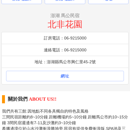
澎湖 馬公民宿
北非花園
訂房電話：06-9215000
連絡電話：06-9215000
地址：澎湖縣馬公市興仁里45-2號
網址
關於我們
ABOUT US!!
我們共有三館.因地點不同各具獨自的特色及風格
三間民宿距離約8~10分鐘.距離機場約5~10分鐘.距離馬公市約10~15分
鐘 3間民宿週邊有7-11及沙灘約3~10分鐘
希臘邊境位於山水沙灘衝浪勝地旁.民宿有提供免費衝浪版.SPA池及三