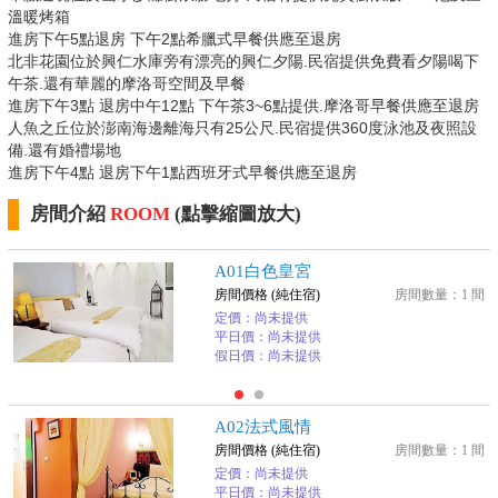
溫暖烤箱
進房下午5點退房 下午2點希臘式早餐供應至退房
北非花園位於興仁水庫旁有漂亮的興仁夕陽.民宿提供免費看夕陽喝下
午茶.還有華麗的摩洛哥空間及早餐
進房下午3點 退房中午12點 下午茶3~6點提供.摩洛哥早餐供應至退房
人魚之丘位於澎南海邊離海只有25公尺.民宿提供360度泳池及夜照設
備.還有婚禮場地
進房下午4點 退房下午1點西班牙式早餐供應至退房
房間介紹
ROOM
(點擊縮圖放大)
A01白色皇宮
房間價格 (純住宿)
房間數量：1 間
定價：尚未提供
平日價：尚未提供
假日價：尚未提供
A02法式風情
房間價格 (純住宿)
房間數量：1 間
定價：尚未提供
平日價：尚未提供