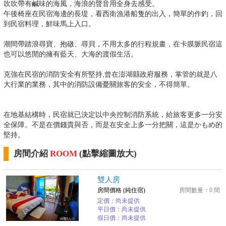
吹吹帶有鹹味的海風，海浪的聲音用全身去感受。
午後椅座在民宿海邊的長堤，看西衛漁港船隻的出入，簡單的作釣，回
到民宿料理，鮮味馬上入口。
潮間帶踏浪尋寶、抱礅、尋貝，不用太多的行程規畫，在卡膜脈民宿這
也可以悠閒的擁有藍天、大海的渡假生活。
克強在民宿的消防安全有所堅持,曾在澎湖縣政府服務，掌管的就是八
大行業的業務，其中的消防設備憂關旅客的安全，不得簡單。
在地基結構時，民宿就已決定以中央控制消防系統，給旅客更多一分安
全保障。不是在價錢貴與否，而是在安全上多一分把關，這是かもめ的
堅持。
房間介紹
ROOM
(點擊縮圖放大)
雙人房
房間價格 (純住宿)
房間數量：0 間
定價：尚未提供
平日價：尚未提供
假日價：尚未提供