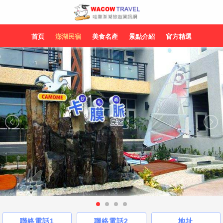
首頁
澎湖民宿
美食名產
景點介紹
官方精選
聯絡電話1
聯絡電話2
地址