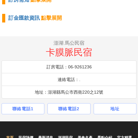
訂金匯款資訊
點擊展開
澎湖 馬公民宿
卡膜脈民宿
訂房電話：06-9261236
連絡電話：.
地址：澎湖縣馬公市西衛220之12號
聯絡電話1
聯絡電話2
地址
首頁
民宿評價
最新消息
澎湖民宿
美食名產
景點介紹
官方精選