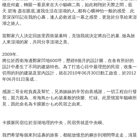
棲息何處，轉眼一看原來在大小貓嶼二島，如此翱翔於天際之間，藍
天.碧海.盡在眼底,連我生活在澎湖的人,;都有心曠神怡一般的感受…此
景深深印記在我的心裹，逢人必敘述這一幕之感受，更急於分享給來澎
湖之旅人。
當鄭家六人決定回故里西衛築巢時，克強我就決定將自己的巢..做為旅
人來澎湖的家，共同分享澎湖之美。
2009年..
將位於西衛海邊鄭家凹地600坪，歷經8個月的設計圖，在各有所好的
設計中產生了不同的建築特色。為了打造心目中最理想的民宿，收集一
切用的到的建築及室內設計，就在2010年06月30日動工啟造，於2012
年06月01日落成...
感謝二哥全程負責及幫忙，兄弟姊妹的辛苦由衷感謝，一切工程自行發
包，親力親為…有海鳥かもめ築巢般的快樂、忙碌。此景憶當年貓嶼所
見，因此命名為卡膜脈かもめ民宿之由來。
卡膜脈民宿位於澎湖地理的中央，民宿旁就是中央嶼。
我們希望每個來到這裹的旅客，都能放慢您的腳步到潮間帶走走，清晨