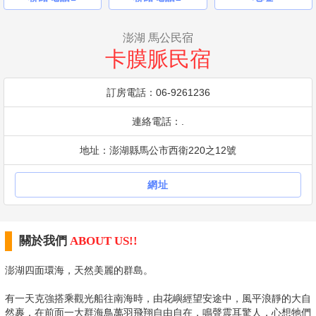
澎湖 馬公民宿
卡膜脈民宿
訂房電話：06-9261236
連絡電話：.
地址：澎湖縣馬公市西衛220之12號
網址
關於我們
ABOUT US!!
澎湖四面環海，天然美麗的群島。
有一天克強搭乘觀光船往南海時，由花嶼經望安途中，風平浪靜的大自
然裹，在前面一大群海鳥萬羽飛翔自由自在，鳴聲震耳驚人，心想牠們