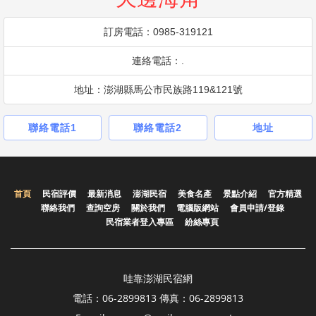
訂房電話：0985-319121
連絡電話：.
地址：澎湖縣馬公市民族路119&121號
聯絡電話1
聯絡電話2
地址
首頁
民宿評價
最新消息
澎湖民宿
美食名產
景點介紹
官方精選
聯絡我們
查詢空房
關於我們
電腦版網站
會員申請/登錄
民宿業者登入專區
紛絲專頁
哇靠澎湖民宿網
電話：06-2899813 傳真：06-2899813