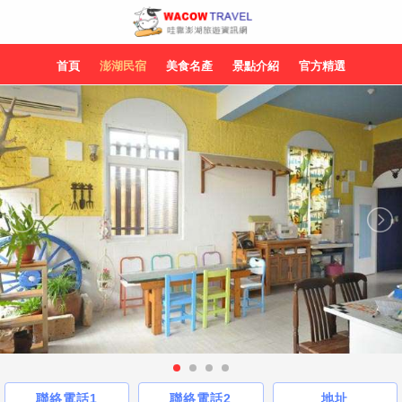
首頁
澎湖民宿
美食名產
景點介紹
官方精選
聯絡電話1
聯絡電話2
地址