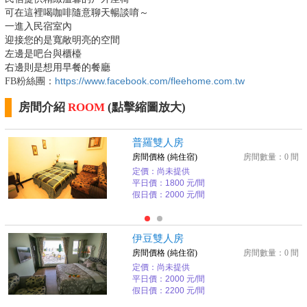
可在這裡喝咖啡隨意聊天暢談唷～
一進入民宿室內
迎接您的是寬敞明亮的空間
左邊是吧台與櫃檯
右邊則是想用早餐的餐廳
https://www.facebook.com/fleehome.com.tw
FB粉絲團：
房間介紹
ROOM
(點擊縮圖放大)
普羅雙人房
房間價格 (純住宿)
房間數量：0 間
定價：尚未提供
平日價：1800 元/間
假日價：2000 元/間
伊豆雙人房
房間價格 (純住宿)
房間數量：0 間
定價：尚未提供
平日價：2000 元/間
假日價：2200 元/間