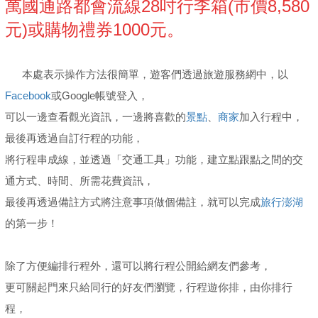
萬國通路都會流線28吋行李箱(市價8,580
元)或購物禮券1000元。
本處表示操作方法很簡單，遊客們透過旅遊服務網中，以
Facebook
或Google帳號登入，
可以一邊查看觀光資訊，一邊將喜歡的
景點
、
商家
加入行程中，
最後再透過自訂行程的功能，
將行程串成線，並透過「交通工具」功能，建立點跟點之間的交
通方式、時間、所需花費資訊，
最後再透過備註方式將注意事項做個備註，就可以完成
旅行澎湖
的第一步！
除了方便編排行程外，還可以將行程公開給網友們參考，
更可關起門來只給同行的好友們瀏覽，行程遊你排，由你排行
程，