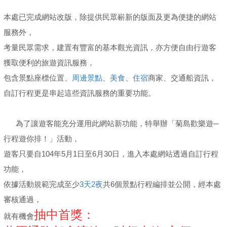
本處已完成網站改版，除提供民眾嶄新的版面及更為便捷的網站
服務外，
考量民眾需求，建置有豐富的基本觀光資訊，亦方便自由行遊客
獲取便利的旅遊資訊服務，
包含景點座標位置、
周邊景點
、
美食
、
住宿
商家、交通船資訊，
自訂行程更是串起這些資訊服務的重要功能。
為了讓遊客能充分運用此網站新功能，特舉辦「菊島歡樂遊─
行程遊你排！」活動，
遊客只要自104年5月1日至6月30日，進入本處網站透過自訂行程
功能，
依據活動規範完成至少
3天2夜
共6個景點行程編排並公開，經本處
審核通過，
抽中首獎：
就有機會