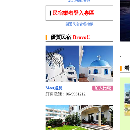
忘記帳號/密碼
民宿業者登入專區
開通民宿管理權限
優質民宿
Bravo!!
.
看
Meet遇見
訂房電話：06-9931212