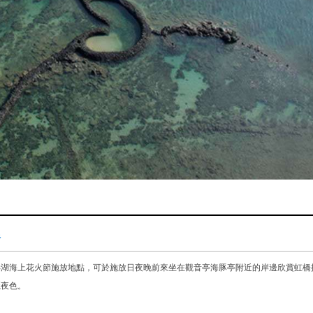
橋
澎湖海上花火節施放地點，可於施放日夜晚前來坐在觀音亭海豚亭附近的岸邊欣賞虹橋
麗夜色。