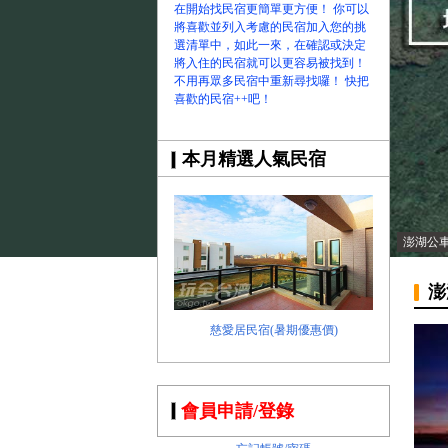
在開始找民宿更簡單更方便！ 你可以
將喜歡並列入考慮的民宿加入您的挑
選清單中，如此一來，在確認或決定
將入住的民宿就可以更容易被找到！
不用再眾多民宿中重新尋找囉！ 快把
喜歡的民宿++吧！
本月精選人氣民宿
澎湖公
澎
慈愛居民宿(暑期優惠價)
會員申請/登錄