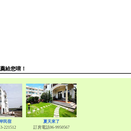
薦給您唷！
岸民宿
夏天來了
-221512
訂房電話06-9950567