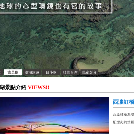
車
吉貝島
澎湖旅遊
目斗嶼
哇靠台灣
民宿影音
湖景點介紹
VIEWS!!
西瀛虹
西瀛虹橋為
配煙火的華