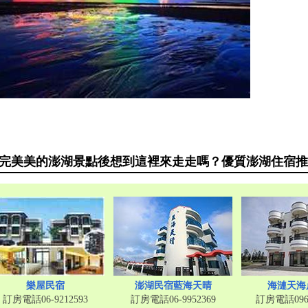
完美美的澎湖景點後想到這裡來走走嗎？優質澎湖住宿推
樂屋民宿
澎湖民宿藍海天晴
海漣天海
訂房電話06-9212593
訂房電話06-9952369
訂房電話0963